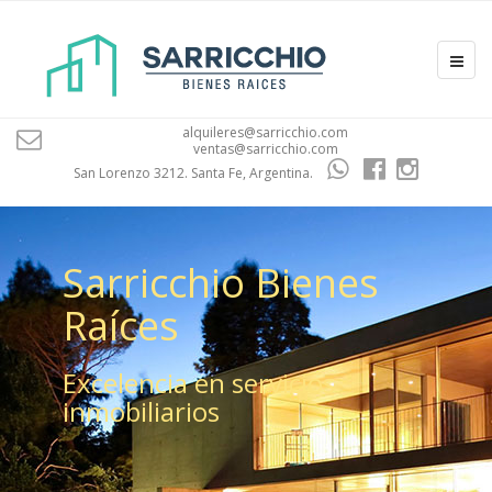
alquileres@sarricchio.com
ventas@sarricchio.com
San Lorenzo 3212. Santa Fe, Argentina.
Sarricchio Bienes
Raíces
Excelencia en servicios
inmobiliarios