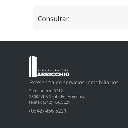
Consultar
Excelencia en servicios inmobiliarios
San Lorenzo 3212
S3000VLB Santa Fe, Argentina
teléfax (342) 456.5221
(0342) 456 5221